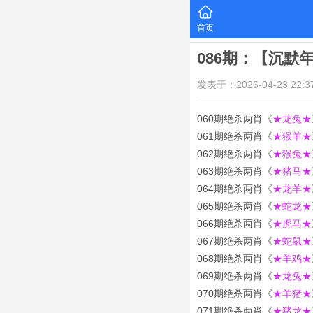
首页
086期：【沉默
发表于：2026-04-23 22:37
060期绝杀两肖《
★龙兔★
061期绝杀两肖《
★猴羊★
062期绝杀两肖《
★猴兔★
063期绝杀两肖《
★猪马★
064期绝杀两肖《
★龙羊★
065期绝杀两肖《
★蛇龙★
066期绝杀两肖《
★虎马★
067期绝杀两肖《
★蛇鼠★
068期绝杀两肖《
★羊鸡★
069期绝杀两肖《
★龙兔★
070期绝杀两肖《
★羊猪★
071期绝杀两肖《
★猪龙★