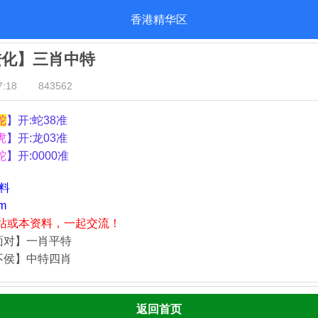
香港精华区
进化】三肖中特
:18
843562
蛇
】开:蛇38准
虎
】开:龙03准
蛇
】开:0000准
资料
m
站或本资料，一起交流！
面对】一肖平特
不侯】中特四肖
返回首页