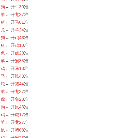
→
狗
← 开
牛30
准
→
羊
← 开
龙27
准
→
猪
← 开
马01
准
→
龙
← 开
羊24
准
→
狗
← 开
鸡46
准
→
猪
← 开
鸡10
准
→
兔
← 开
虎29
准
→
羊
← 开
猴35
准
→
鸡
← 开
马13
准
→
马
← 开
鼠43
准
→
蛇
← 开
猪44
准
→
羊
← 开
龙27
准
→
虎
← 开
兔28
准
→
狗
← 开
鼠43
准
→
鸡
← 开
虎17
准
→
羊
← 开
龙27
准
→
鼠
← 开
猪08
准
→
鸡
← 开
猴23
准