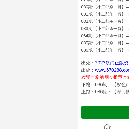
080期:【小二郎杀一肖】
081期:【小二郎杀一肖】
082期:【小二郎杀一肖】
083期:【小二郎杀一肖】
084期:【小二郎杀一肖】
085期:【小二郎杀一肖】
086期:【小二郎杀一肖】
出处：
2023澳门正版
出处：
www.670288.co
欢迎向您的朋友推荐本
下篇：086期：【权色
上篇：086期：【深海