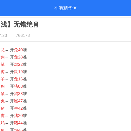
香港精华区
匪浅】无错绝肖
:23
766173
→
龙
← 开
兔40
准
→
狗
← 开
兔28
准
→
鼠
← 开
鸡22
准
→
虎
← 开
鼠19
准
→
羊
← 开
兔16
准
→
狗
← 开
猪08
准
→
鼠
← 开
狗33
准
→
兔
← 开
猴47
准
→
猪
← 开
牛42
准
→
虎
← 开
猪20
准
→
鸡
← 开
猪44
准
→
兔
← 开
鸡46
准