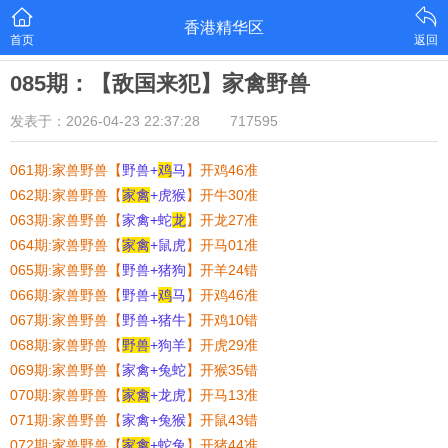
香港精华区
首页
返回
085期：【敌国来犯】家禽野兽
发表于：2026-04-23 22:37:28
717595
061期:家兽野兽【
野兽+
鸡
马
】开鸡46准
062期:家兽野兽【
家禽
+虎猴
】开牛30准
063期:家兽野兽【
家禽+蛇
龙
】开龙27准
064期:家兽野兽【
家禽
+鼠虎
】开马01准
065期:家兽野兽【
野兽+猪狗
】开羊24错
066期:家兽野兽【
野兽+
鸡
马
】开鸡46准
067期:家兽野兽【
野兽+猪牛
】开鸡10错
068期:家兽野兽【
野兽
+狗羊
】开虎29准
069期:家兽野兽【
家禽+兔蛇
】开猴35错
070期:家兽野兽【
家禽
+龙虎
】开马13准
071期:家兽野兽【
家禽+兔猴
】开鼠43错
072期:家兽野兽【
家禽
+蛇兔
】开猪44准