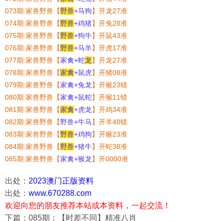
073期:家兽野兽【
野兽
+马狗
】开龙27准
074期:家兽野兽【
野兽
+鸡猪
】开兔28准
075期:家兽野兽【
野兽
+狗牛
】开鼠43准
076期:家兽野兽【
野兽
+马羊
】开虎17准
077期:家兽野兽【
家禽+蛇
龙
】开龙27准
078期:家兽野兽【
家禽
+鼠虎
】开猪08准
079期:家兽野兽【
家禽+兔龙
】开猴23错
080期:家兽野兽【
家禽+鼠蛇
】开猴11错
081期:家兽野兽【
家禽
+虎龙
】开鸡34准
082期:家兽野兽【
野兽+牛马
】开羊48错
083期:家兽野兽【
野兽
+鸡狗
】开猴23准
084期:家兽野兽【
野兽
+猪牛
】开蛇38准
085期:家兽野兽【
家禽+猴龙
】开0000准
出处：
2023澳门正版资料
出处：
www.670288.com
欢迎向您的朋友推荐本站或本资料，一起交流！
下篇：085期：【时差不同】精准八肖