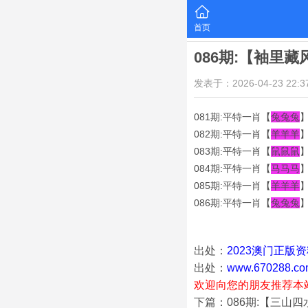
首页
086期:【袖里
发表于：2026-04-23 22:37
081期:平特一肖【
兔兔兔
】
082期:平特一肖【
羊羊羊
】
083期:平特一肖【
鼠鼠鼠
】
084期:平特一肖【
马马马
】
085期:平特一肖【
羊羊羊
】
086期:平特一肖【
兔兔兔
】
出处：
2023澳门正版
出处：
www.670288.co
欢迎向您的朋友推荐本
下篇：086期:【三山