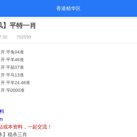
香港精华区
藏风】平特一肖
:30
702599
开:平兔04准
开:平羊48准
开:平鼠07准
开:平马13准
开:平羊24.48准
开:平0000准
资料
m
站或本资料，一起交流！
四水】稳杀三肖