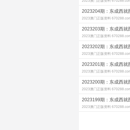
2023澳门正版资料 670288.co
2023204期：东成西就
2023澳门正版资料 670288.co
2023203期：东成西就
2023澳门正版资料 670288.co
2023202期：东成西就
2023澳门正版资料 670288.co
2023201期：东成西就
2023澳门正版资料 670288.co
2023200期：东成西就
2023澳门正版资料 670288.co
2023199期：东成西就
2023澳门正版资料 670288.co