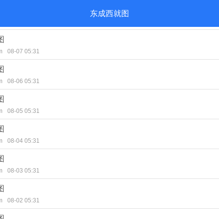
东成西就图
图
m
08-07 05:31
图
m
08-06 05:31
图
m
08-05 05:31
图
m
08-04 05:31
图
m
08-03 05:31
图
m
08-02 05:31
图