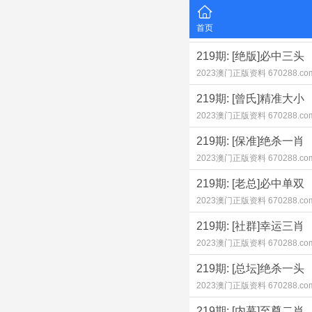
首页
219期: [绝版]必中三头
2023澳门正版资料 670288.co
219期: [曾氏]精准大小
2023澳门正版资料 670288.co
219期: [保准]绝杀一肖
2023澳门正版资料 670288.co
219期: [老总]必中单双
2023澳门正版资料 670288.co
219期: [社群]幸运三肖
2023澳门正版资料 670288.co
219期: [总坛]绝杀一头
2023澳门正版资料 670288.co
219期: [内幕]至尊二肖