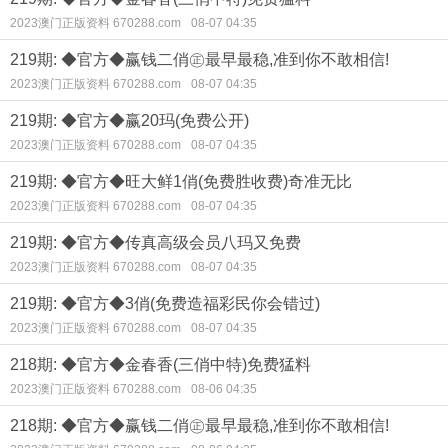
2023澳门正版资料 670288.com
08-07 04:35
219期: ◆官方◆赢钱二俏㊣最早最稳,准到你不敢相信!
2023澳门正版资料 670288.com
08-07 04:35
219期: ◆官方◆赢20玛(免费公开)
2023澳门正版资料 670288.com
08-07 04:35
219期: ◆官方◆旺大鲜1俏(免费胜收费)奇准无比
2023澳门正版资料 670288.com
08-07 04:35
219期: ◆官方◆传真高级会员八玛又免费
2023澳门正版资料 670288.com
08-07 04:35
219期: ◆官方◆3俏(免费造福彩民你会错过)
2023澳门正版资料 670288.com
08-07 04:35
218期: ◆官方◆金春香(三俏中特)免费猛料
2023澳门正版资料 670288.com
08-06 04:35
218期: ◆官方◆赢钱二俏㊣最早最稳,准到你不敢相信!