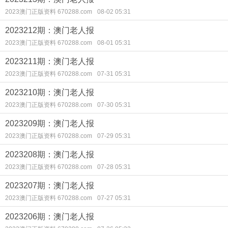
2023澳门正版资料 670288.com
08-02 05:31
2023212期：澳门老人报
2023澳门正版资料 670288.com
08-01 05:31
2023211期：澳门老人报
2023澳门正版资料 670288.com
07-31 05:31
2023210期：澳门老人报
2023澳门正版资料 670288.com
07-30 05:31
2023209期：澳门老人报
2023澳门正版资料 670288.com
07-29 05:31
2023208期：澳门老人报
2023澳门正版资料 670288.com
07-28 05:31
2023207期：澳门老人报
2023澳门正版资料 670288.com
07-27 05:31
2023206期：澳门老人报