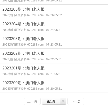
2023澳门正版资料 670288.com
07-26 05:32
2023205期：澳门老人报
2023澳门正版资料 670288.com
07-26 05:32
2023204期：澳门老人报
2023澳门正版资料 670288.com
07-24 05:31
2023203期：澳门老人报
2023澳门正版资料 670288.com
07-23 05:31
2023202期：澳门老人报
2023澳门正版资料 670288.com
07-22 05:31
2023201期：澳门老人报
2023澳门正版资料 670288.com
07-21 05:31
2023200期：澳门老人报
2023澳门正版资料 670288.com
07-20 05:31
上一页
第1页
下一页