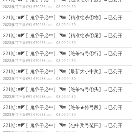
2023澳门正版资料 670288.com
08-09 04:30
221期: ≡◤〖鬼谷子必中〗◥≡【精准绝杀①物】→已公开
2023澳门正版资料 670288.com
08-09 04:30
221期: ≡◤〖鬼谷子必中〗◥≡【精准绝杀①尾】→已公开
2023澳门正版资料 670288.com
08-09 04:30
221期: ≡◤〖鬼谷子必中〗◥≡【绝杀特号①行】→已公开
2023澳门正版资料 670288.com
08-09 04:30
221期: ≡◤〖鬼谷子必中〗◥≡【最新大小中奖】→已公开
2023澳门正版资料 670288.com
08-09 04:30
221期: ≡◤〖鬼谷子必中〗◥≡【绝杀特号①头】→已公开
2023澳门正版资料 670288.com
08-09 04:30
221期: ≡◤〖鬼谷子必中〗◥≡【绝杀★特号段】→已公开
2023澳门正版资料 670288.com
08-09 04:30
221期: ≡◤〖鬼谷子必中〗◥≡【包中奖号范围】→已公开