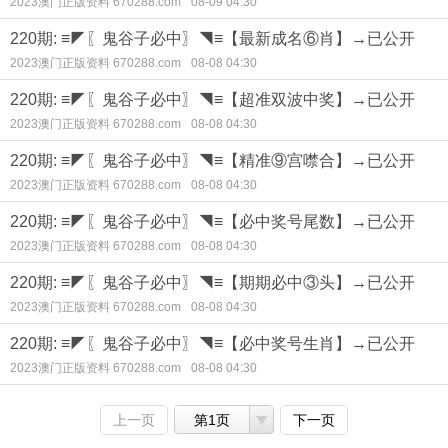
2023澳门正版资料 670288.com
08-09 04:30
220期: ≡◤〖鬼谷子必中〗◥≡【最新成名⑥肖】→已公开
2023澳门正版资料 670288.com
08-08 04:30
220期: ≡◤〖鬼谷子必中〗◥≡【超准双波中奖】→已公开
2023澳门正版资料 670288.com
08-08 04:30
220期: ≡◤〖鬼谷子必中〗◥≡【精准⑨宫噤合】→已公开
2023澳门正版资料 670288.com
08-08 04:30
220期: ≡◤〖鬼谷子必中〗◥≡【必中奖号尾数】→已公开
2023澳门正版资料 670288.com
08-08 04:30
220期: ≡◤〖鬼谷子必中〗◥≡【期期必中③头】→已公开
2023澳门正版资料 670288.com
08-08 04:30
220期: ≡◤〖鬼谷子必中〗◥≡【必中奖号生肖】→已公开
2023澳门正版资料 670288.com
08-08 04:30
上一页
第1页
下一页